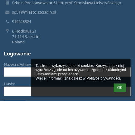
Szkoła Podstawowa nr 51 im. prof. Stanisława Helsztyńskiego
sp51@miasto.szczecin.pl
914523324
ul. Jodłowa 21
71-114 Szczecin
Poland
Logowanie
Nazwa użytkownika:
Ta strona wykorzystuje pliki cookies. Korzystając z niej 
wyrażasz zgodę na ich używanie, zgodnie z aktualnymi 
ustawieniami przeglądarki.

Więcej informacji znajdziesz w 
Polityce prywatności
.
Hasło:
OK
Zapomniałem loginu lub hasła