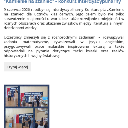
"Kamienie na szaniec" - konkurs interdyscyplinarny
9 czerwca 2026 r. odbył się Interdyscyplinarny Konkurs pt.: „Kamienie
na szaniec” dla uczniów klas ósmych. Jego celem było nie tylko
sprawdzenie znajomości utworu, lecz także rozwijanie umiejętności w
różnych obszarach oraz ukazanie związków między literaturą a innymi
dziedzinami wiedzy.
Uczestnicy zmierzyli się z różnorodnymi zadaniami – rozwiązywali
zadania matematyczne, rywalizowali w języku angielskim,
przygotowywali prace malarskie inspirowane lekturą, a także
odpowiadali na pytania dotyczące treści książki oraz realiów
historycznych II wojny światowej.
"Kamienie
Czytaj więcej
na
szaniec"
-
konkurs
interdyscyplinarny: