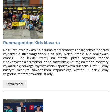
jedną
z
tysiąca
dróg…:
Runmageddon Kids klasa 1a
Nasi uczniowie z klasy 1a z dumą reprezentowali naszą szkołę podczas
wydarzenia
Runmageddon Kids
przy Netto Arenie. Nie brakowało
emocji – od lekkiej tremy na starcie, przez ogromną radość
z pokonywania przeszkód, aż po satysfakcję i dumę na mecie. Wszyscy
wykazali się odwagą, wytrwałością i sportowym duchem. Gratulujemy
naszym młodym zawodnikom wspaniałego występu i dziękujemy
za godne reprezentowanie szkoły!
Runmageddon
Czytaj więcej
Kids
klasa
1a: