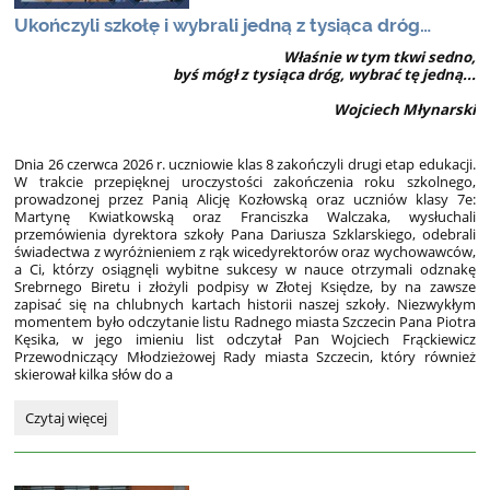
Ukończyli szkołę i wybrali jedną z tysiąca dróg…
Właśnie w tym tkwi sedno,
byś mógł z tysiąca dróg, wybrać tę jedną...
Wojciech Młynarski
Dnia 26 czerwca 2026 r. uczniowie klas 8 zakończyli drugi etap edukacji.
W trakcie przepięknej uroczystości zakończenia roku szkolnego,
prowadzonej przez Panią Alicję Kozłowską oraz uczniów klasy 7e:
Martynę Kwiatkowską oraz Franciszka Walczaka, wysłuchali
przemówienia dyrektora szkoły Pana Dariusza Szklarskiego, odebrali
świadectwa z wyróżnieniem z rąk wicedyrektorów oraz wychowawców,
a Ci, którzy osiągnęli wybitne sukcesy w nauce otrzymali odznakę
Srebrnego Biretu i złożyli podpisy w Złotej Księdze, by na zawsze
zapisać się na chlubnych kartach historii naszej szkoły. Niezwykłym
momentem było odczytanie listu Radnego miasta Szczecin Pana Piotra
Kęsika, w jego imieniu list odczytał Pan Wojciech Frąckiewicz
Przewodniczący Młodzieżowej Rady miasta Szczecin, który również
skierował kilka słów do a
Ukończyli
Czytaj więcej
szkołę
i
wybrali