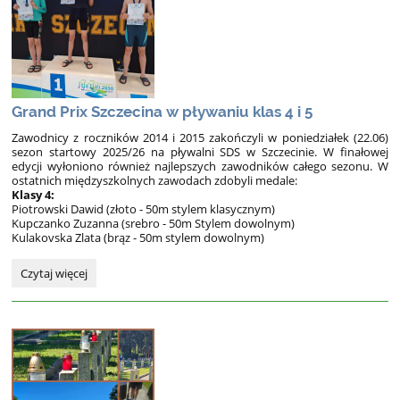
Grand Prix Szczecina w pływaniu klas 4 i 5
Zawodnicy z roczników 2014 i 2015 zakończyli w poniedziałek (22.06)
sezon startowy 2025/26 na pływalni SDS w Szczecinie. W finałowej
edycji wyłoniono również najlepszych zawodników całego sezonu. W
ostatnich międzyszkolnych zawodach zdobyli medale:
Klasy 4:
Piotrowski Dawid (złoto - 50m stylem klasycznym)
Kupczanko Zuzanna (srebro - 50m Stylem dowolnym)
Kulakovska Zlata (brąz - 50m stylem dowolnym)
Grand
Czytaj więcej
Prix
Szczecina
w
pływaniu
klas
4
i