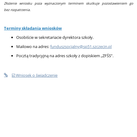
Złożenie wniosku poza wyznaczonym terminem skutkuje pozostawieniem go
bez rozpatrzenia.
Terminy składania wniosków
Osobiście w sekretariacie dyrektora szkoły.
Mailowo na adres:
funduszsocjalny@sp51.szczecin.pl
Pocztą tradycyjną na adres szkoły z dopiskiem „ZFŚS”.
☑️ Wniosek o świadczenie