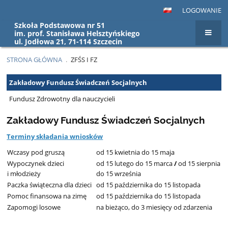
LOGOWANIE
Szkoła Podstawowa nr 51
im. prof. Stanisława Helsztyńskiego
ul. Jodłowa 21, 71-114 Szczecin
STRONA GŁÓWNA
.
ZFŚS I FZ
ZFŚS
Zakładowy Fundusz Świadczeń Socjalnych
i
Fundusz Zdrowotny dla nauczycieli
FZ
Zakładowy Fundusz Świadczeń Socjalnych
Terminy składania wniosków
Wczasy pod gruszą
od 15 kwietnia do 15 maja
Wypoczynek dzieci
od 15 lutego do 15 marca
/
od 15 sierpnia
i młodzieży
do 15 września
Paczka świąteczna dla dzieci
od 15 października do 15 listopada
Pomoc finansowa na zimę
od 15 października do 15 listopada
Zapomogi losowe
na bieżąco, do 3 miesięcy od zdarzenia