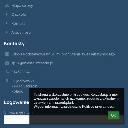
Mapa strony
O szkole
Kontakt
Aktualności
Kontakty
Szkoła Podstawowa nr 51 im. prof. Stanisława Helsztyńskiego
sp51@miasto.szczecin.pl
914523324
ul. Jodłowa 21
71-114 Szczecin
Poland
Ta strona wykorzystuje pliki cookies. Korzystając z niej 
wyrażasz zgodę na ich używanie, zgodnie z aktualnymi 
Logowanie
ustawieniami przeglądarki.

Więcej informacji znajdziesz w 
Polityce prywatności
.
Nazwa użytkownika:
OK