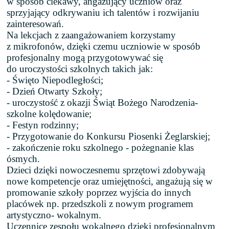
w sposób ciekawy, angażujący uczniów oraz
sprzyjający odkrywaniu ich talentów i rozwijaniu
zainteresowań.
Na lekcjach z zaangażowaniem korzystamy
z mikrofonów, dzięki czemu uczniowie w sposób
profesjonalny mogą przygotowywać się
do uroczystości szkolnych takich jak:
- Święto Niepodległości;
- Dzień Otwarty Szkoły;
- uroczystość z okazji Świąt Bożego Narodzenia-
szkolne kolędowanie;
- Festyn rodzinny;
- Przygotowanie do Konkursu Piosenki Żeglarskiej;
- zakończenie roku szkolnego - pożegnanie klas
ósmych.
Dzieci dzięki nowoczesnemu sprzętowi zdobywają
nowe kompetencje oraz umiejętności, angażują się w
promowanie szkoły poprzez wyjścia do innych
placówek np. przedszkoli z nowym programem
artystyczno- wokalnym.
Uczennice zespołu wokalnego dzięki profesjonalnym