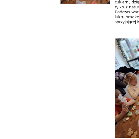
cukierni, dz
tylko z nat
Podczas wars
lukru oraz k
sprzyjającej 