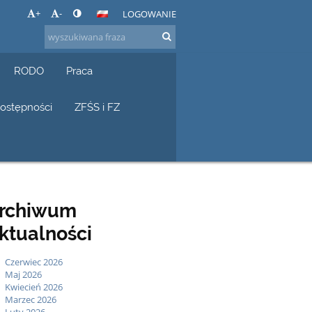
+
-
LOGOWANIE
RODO
Praca
dostępności
ZFŚS i FZ
rchiwum
ktualności
Czerwiec 2026
Maj 2026
Kwiecień 2026
Marzec 2026