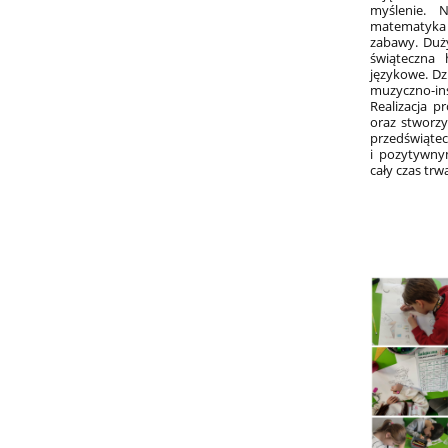
myślenie. 
matematyka 
zabawy. Duży
świąteczna 
językowe. Dz
muzyczno-ins
Realizacja p
oraz stworzy
przedświąte
i pozytywny
cały czas trw