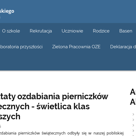
skiego
n
O szkole
Rekrutacja
Uczniowie
Rodzice
Basen
boratoria przyszłości
Zielona Pracownia OZE
Deklaracja 
A
taty ozdabiania pierniczków
A
cznych - świetlica klas
szych
5
dabiania pierniczków świątecznych odbyły się w naszej pobliskiej