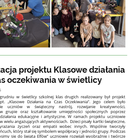
zacja projektu Klasowe działania
as oczekiwania w świetlicy
5
grudniu
w świetlicy szkolnej klas drugich
realizowany był projekt
pt. „Klasowe Działania na Czas Oczekiwania”.
Jego celem było
ie uczniów w świąteczny nastrój, rozwijanie kreatywności,
w grupie oraz kształtowanie umiejętności społecznych poprzez
działania edukacyjne i artystyczne. W ramach projektu uczniowie
i w wielu angażujących aktywnościach.
Dzieci pisały kartki świąteczne,
yrażania życzeń oraz empatii wobec innych. Wspólnie tworzyły
ańcuch, który stał się symbolem współpracy i jedności grupy. Podczas
osimy się do świata Elfów” uczniowie rozwijali wyobraźnię i twórcze