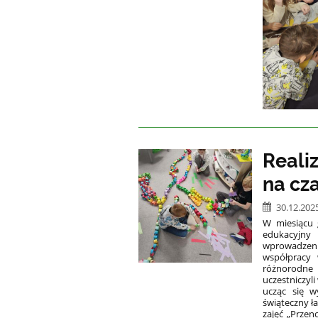
Reali
na cz
30.12.202
W miesiącu 
edukacyjny 
wprowadzen
współpracy 
różnorodne 
uczestniczyl
ucząc się w
świąteczny ł
zajęć „Przen