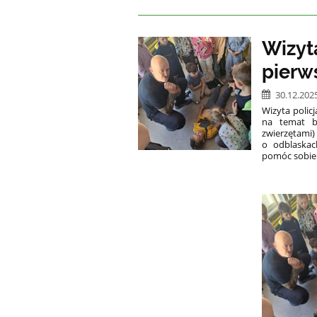
Wizyta
pierw
30.12.202
Wizyta policj
na temat b
zwierzętami)
o odblaskac
pomóc sobie 