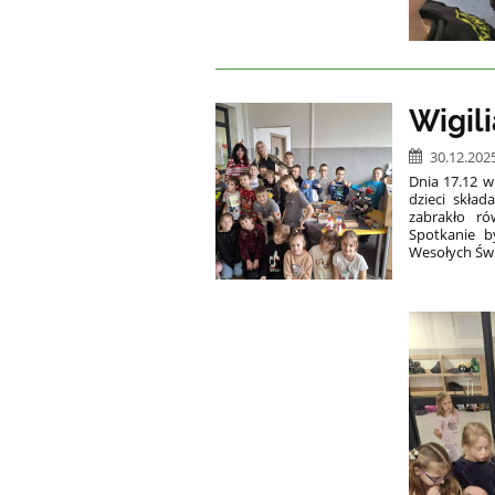
Wigili
30.12.202
Dnia 17.12 w
dzieci skład
zabrakło r
Spotkanie 
Wesołych Świ