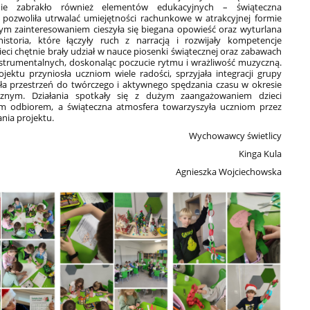
Nie zabrakło również elementów edukacyjnych – świąteczna
pozwoliła utrwalać umiejętności rachunkowe w atrakcyjnej formie
m zainteresowaniem cieszyła się biegana opowieść oraz wyturlana
historia, które łączyły ruch z narracją i rozwijały kompetencje
ieci chętnie brały udział w nauce piosenki świątecznej oraz zabawach
trumentalnych, doskonaląc poczucie rytmu i wrażliwość muzyczną.
rojektu przyniosła uczniom wiele radości, sprzyjała integracji grupy
ła przestrzeń do twórczego i aktywnego spędzania czasu w okresie
cznym. Działania spotkały się z dużym zaangażowaniem dzieci
m odbiorem, a świąteczna atmosfera towarzyszyła uczniom przez
ania projektu.
Wychowawcy świetlicy
Kinga Kula
Agnieszka Wojciechowska