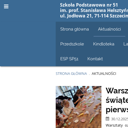
Szkoła Podstawowa nr 51
im. prof. Stanisława Helsztyń
ul. Jodłowa 21, 71-114 Szczeci
Strona główna
Aktualności
Przedszkole
Kindloteka
La
ESP SP51
Kontakt
STRONA GŁÓWNA
.
AKTUALNOŚCI
Aktualności
Warsz
świąte
pierw
30.12.202
Warsztaty oz