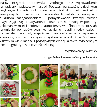
czasu, integrację środowiska szkolnego oraz wprowadzenie
 w radosny, świąteczny nastrój. Podczas warsztatów dzieci wraz
 wykonywali stroiki świąteczne oraz choinki z wykorzystaniem
 kreatywnych drucików oraz różnorodnych ozdób dekoracyjnych.
 z dużym zaangażowaniem i pomysłowością tworzyli własne
 wykazując się kreatywnością oraz umiejętnością współpracy.
zebiegały w miłej i serdecznej atmosferze. Wspólna praca sprzyjała
wymianie pomysłów oraz wzmacnianiu relacji między dziećmi
. Powstałe prace były wyjątkowe i niepowtarzalne, a wykonane
 pewnością stały się piękną ozdobą domów uczestników. Spotkanie
wszystkim wiele radości i pozytywnych emocji, a także było cennym
em integrującym społeczność szkolną.
Wychowawcy świetlicy
Kinga Kula i Agnieszka Wojciechowska